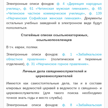
Электронные описи фондов:
ф. 4 «Дирекция народных
училищ»
,
ф. 61 «Читинская мужская гимназия»
,
ф. 65
«Читинское частное коммерческое училище»
,
ф. 139
«Нерчинская Софийская женская гимназия»
. Документы
остальных учебных заведений в электронном виде будут
пополняться.
Статейные списки ссыльнокаторжных,
ссыльнопоселенцев
В т.ч. евреи, поляки.
Электронные описи фондов:
ф. 1 «Забайкальское
областное правление»
(политическое и тюремные
отделения),
ф. 31 «Нерчинское горное правление»
.
Личные дела священнослужителей и
церковнослужителей
Имеются как самостоятельные дела, так и в составе
клировых ведомостей церквей в ведомости о священно- и
церковнослужителях (для такого поиска необходимо
точное знать годы и место службы).
Электронные описи фондов:
ф. 8 «Забайкальская