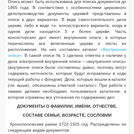
Опись может быть использована для поиска документов до
1865 года. В соответствии с особенностями церковного
делопроизводства документы церквей представлены в
описи в двух вариантах. В виде самостоятельного дела
церкви, либо в виде т.н. консисторского варианта, когда в
одном деле находится 3 и более церкви. Часть
консисторских дел имеет внутренние описи, в которых
перечислены все включенные церкви и листы их
расположения. На них составлен каталог
«Внутренние
описи»
. В самой описи № 1 сделана отметка о наличии у
дела электронной внутренней описи – «внутренняя опись»
(внутренне описи были составлены давно, поэтому могут
содержать неточности, которые будут исправлены в ходе
текущей работы с фондом). Дела, которые вошли в каталог
(см. выше), обозначены отметкой «каталог». При работе с
такими делами необходимо пользоваться каталогом, в
котором отражены все уточнения по содержанию дел.
ДОКУМЕНТЫ О ФАМИЛИИ, ИМЕНИ, ОТЧЕСТВЕ,
СОСТАВЕ СЕМЬИ, ВОЗРАСТЕ, СОСЛОВИИ
Хронологические рамки 1722-1925 год. Распределены по
следующим видам документов.