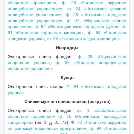
областное правление»
,
ф. 23 «Читинское окружное
полицейское управление»
,
ф. 24 «Читинское уездное
полицейское управление»
,
ф. 26 «Читинское городское
полицейское управление»
,
ф. 31 «Нерчинское горное
правление»
,
ф. 62 «Верхнеудинская городская Дума»
,
ф.
91 «Читинская городская милиция»
,
ф. 94 «Читинская
городская управа»
,
ф. 95 «Читинская уездная милиция»
.
Инородцы
Электронные описи фондов:
ф. 29 «Урульгинская
инородная управа»
,
ф. 36 «Агинское инородческое
волостное правление»
.
Купцы
Электронная опись фонда
Ф. 94 «Читинская городская
управа»
.
Списки мужчин призывников (рекрутов)
Электронные описи фондов:
ф. 1 «Забайкальское
областное правление»
ф. 10 «Нерчинская воеводская
канцелярии»
(оп. 1, д. 31, 72),
Ф. 72 «Читинское окружное
по воинской повинности присутствие»
,
ф. 94 «Читинская