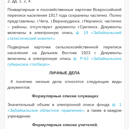
2, дд. 1, 2, 4.
Поквартирные и похозяйственные карточки Всероссийской
переписи населения 1917 года сохранены частично. Полно
представлены: г.Чита, г.Верхнеудинск, г.Нерчинск; частично
– районы; отсутствуют документы г.Сретенск. Документы
включены в электронную опись
ф. 19 «Забайкальский
статистический комитет»
.
Подворные карточки сельскохозяйственной переписи
населения на Дальнем Востоке 1923 г. Документы
включены в электронную опись
ф. Р-62 «Забайкальское
губернское статбюро»
.
ЛИЧНЫЕ ДЕЛА
К понятию личные дела относятся следующие виды
документов:
Формулярные списки служащих
Значительный объем в электронной описи фонда
ф. 1
«Забайкальское областное правление»
, а также в каждом
учреждении.
Формулярные списки учителей.