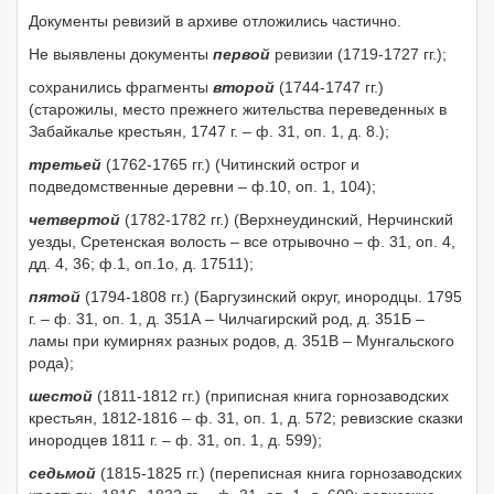
Документы ревизий в архиве отложились частично.
Не выявлены документы
первой
ревизии (1719-1727 гг.);
сохранились фрагменты
второй
(1744-1747 гг.)
(старожилы, место прежнего жительства переведенных в
Забайкалье крестьян, 1747 г. – ф. 31, оп. 1, д. 8.);
третьей
(1762-1765 гг.) (Читинский острог и
подведомственные деревни – ф.10, оп. 1, 104);
четвертой
(1782-1782 гг.) (Верхнеудинский, Нерчинский
уезды, Сретенская волость – все отрывочно – ф. 31, оп. 4,
дд. 4, 36; ф.1, оп.1о, д. 17511);
пятой
(1794-1808 гг.) (Баргузинский округ, инородцы. 1795
г. – ф. 31, оп. 1, д. 351А – Чилчагирский род, д. 351Б –
ламы при кумирнях разных родов, д. 351В – Мунгальского
рода);
шестой
(1811-1812 гг.) (приписная книга горнозаводских
крестьян, 1812-1816 – ф. 31, оп. 1, д. 572; ревизские сказки
инородцев 1811 г. – ф. 31, оп. 1, д. 599);
седьмой
(1815-1825 гг.) (переписная книга горнозаводских