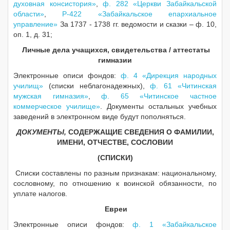
духовная консистория»
,
ф. 282 «Церкви Забайкальской
области»
,
Р-422 «Забайкальское епархиальное
управление»
За 1737 - 1738 гг. ведомости и сказки – ф. 10,
оп. 1, д. 31;
Личные дела учащихся, свидетельства / аттестаты
гимназии
Электронные описи фондов:
ф. 4 «Дирекция народных
училищ»
(списки неблагонадежных),
ф. 61 «Читинская
мужская гимназия»
,
ф. 65 «Читинское частное
коммерческое училище»
. Документы остальных учебных
заведений в электронном виде будут пополняться.
ДОКУМЕНТЫ,
СОДЕРЖАЩИЕ СВЕДЕНИЯ О ФАМИЛИИ,
ИМЕНИ, ОТЧЕСТВЕ, СОСЛОВИИ
(СПИСКИ)
Списки составлены по разным признакам: национальному,
сословному, по отношению к воинской обязанности, по
уплате налогов.
Евреи
Электронные описи фондов:
ф. 1 «Забайкальское