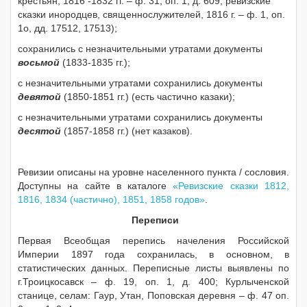
крестьян, 1816 -1832 гг. – ф. 31, оп. 1, д. 609; ревизские
сказки инородцев, священнослужителей, 1816 г. – ф. 1, оп.
1о, дд. 17512, 17513);
сохранились с незначительными утратами документы
восьмой
(1833-1835 гг.);
с незначительными утратами сохранились документы
девятой
(1850-1851 гг.) (есть частично казаки);
с незначительными утратами сохранились документы
десятой
(1857-1858 гг.) (нет казаков).
Ревизии описаны на уровне населенного пункта / сословия.
Доступны на сайте в каталоге
«Ревизские сказки 1812,
1816, 1834 (частично), 1851, 1858 годов»
.
Переписи
Первая Всеобщая перепись начеления Российской
Империи 1897 года сохранилась, в основном, в
статистических данных. Переписные листы выявлены по
г.Троицкосавск – ф. 19, оп. 1, д. 400; Курлыченской
станице, селам: Гаур, Утан, Поповская деревня – ф. 47 оп.