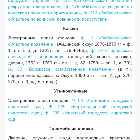
городская управа»
,
ф. 112 «Забайкальское областное
рекрутское присутствие»
,
ф. 175 «Читинское уездное по
воинской повинности присутствие»
,
ф. 212 «Забайкальское
областное по воинской повинности присутствие»
.
Казаки
Электронные описи фондов
:
ф. 1 «Забайкальское
областное правление»
(Акшинский округ, 1878-1879 гг. – ф.
1, оп. 1 о, д. 13017, лл. 176-464об),
ф. 10 «Нерчинская
воеводская канцелярии»
(послужной список казаков,
дворян, 1752 г., 1760 гг.– оп. 1, д. 82, 1759- – оп. 1, д. 79);
ф. 30 «Войсковое хозяйственное правление»
(в т.ч.
переселение казаков на Амур, 1850-е гг. – оп. 2, дд. 270,
279, оп. 3, дд. 6-7 и др.).
Усыновленные
Электронные описи фондов:
Ф. 84 «Читинский городской
сиротский суд»
,
Ф. 229 «Верхнеудинский городской
сиротский суд»
,
ф. 230 «Иркутский городской сиротский
суд»
.
Посемейные списки
Дворяне, служилые люди, подгородные крестьяне,