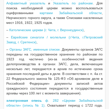
Алфавитный указатель
и
Указатель по районам
. Для
поиска необходимой церкви можно воспользоваться
оцифрованными
картами Забайкальской области
,
Нерчинского горного округа, а также Списками населенных
мест 1916, 1922, 1925 годов.
–
Католические церкви (г. Чита, г. Верхнеудинск)
,
–
Еврейские синагоги / молельни (г.Чита, г.Петровский
Завод, г. Сретенск)
,
–
Органы ЗАГС, именные списки
. Документы органов ЗАГС
переданы на государственное хранение по районам по
1923 год частично (из-за особенностей ведения
делопроизводства в органах ЗАГС, дела, включающие
несколько лет, передаются в архив по истечению срока
хранения последней даты в деле. В соответствии с п. 4а ст.
22 Федерального закона № 125-ФЗ «Об архивном деле в
Российской Федерации» документы записей актов
гражданского состояния передаются в государственные
архивы через 100 лет с момента завершения).
электронная опись
ф. 282 «Церкви Забайкальской
области» (опись № 1)
. Охватывает период с 1722 года.